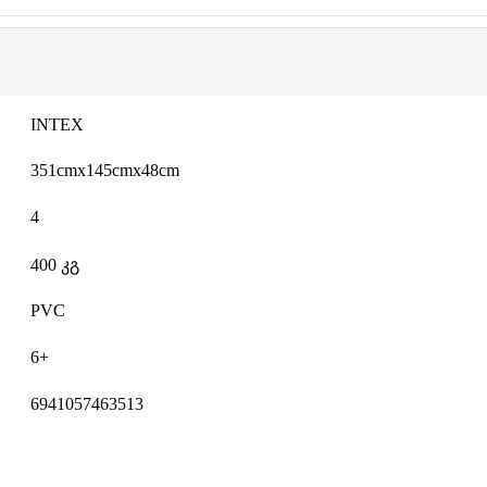
INTEX
351cmx145cmx48cm
4
400 კგ
PVC
6+
6941057463513