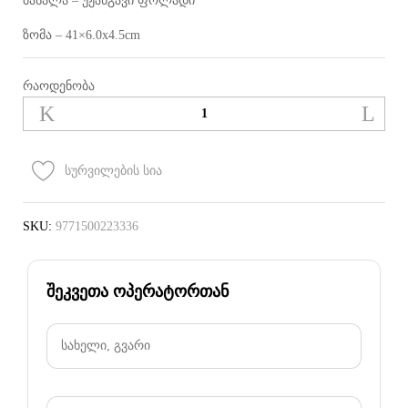
მასალა – უჟანგავი ფოლადი
ზომა – 41×6.0x4.5cm
Discovery
რაოდენობა
-
YT24
BBQ
მაშა
სურვილების სია
ხის
სახელურით
Premium
SKU:
9771500223336
რაოდენობა
შეკვეთა ოპერატორთან