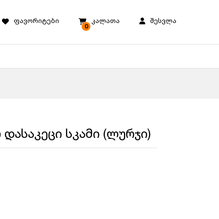
ფავორიტები
კალათა
შესვლა
0
 დასაკეცი სკამი (ლურჯი)