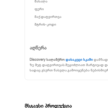
მასალა
ფერი
მაქ.დატვირთვა
შტრიხ-კოდი
აღწერა
Discovery სალაშქრო
დასაკეცი სკამი
დამზადე
ზე მეტ დატვირთვას.შეგიძლიათ მარტივად დ
სადაც გსურთ წასვლა.გამოიყენება ნებისმიერ
მსგავსი პროდუქცია